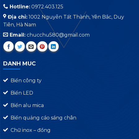
Hotline:
0972.403.125
Địa chỉ:
1002 Nguyễn Tất Thành, Yên Bắc, Duy
Tiên, Hà Nam
Email:
chucchu580@gmail.com
DANH MUC
Biển công ty
Biển LED
Biển alu mica
Biển quảng cáo sáng chân
Chữ inox – đồng