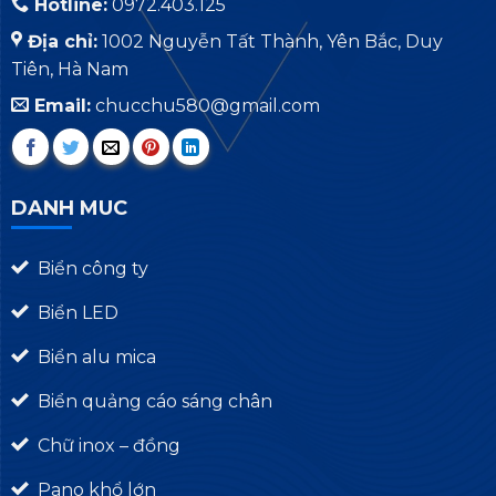
Hotline:
0972.403.125
Địa chỉ:
1002 Nguyễn Tất Thành, Yên Bắc, Duy
Tiên, Hà Nam
Email:
chucchu580@gmail.com
DANH MUC
Biển công ty
Biển LED
Biển alu mica
Biển quảng cáo sáng chân
Chữ inox – đồng
Pano khổ lớn