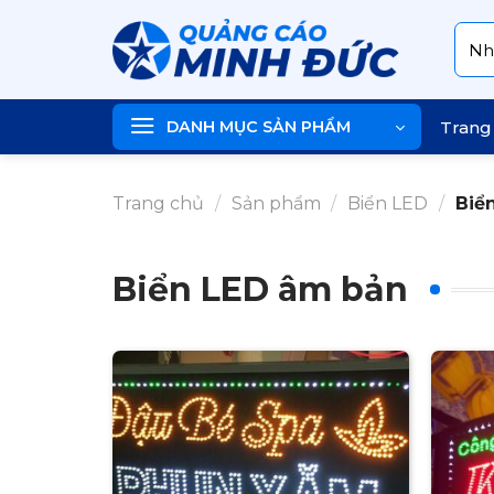
Skip
Tìm
to
kiếm
content
DANH MỤC SẢN PHẨM
Trang
Trang chủ
/
Sản phẩm
/
Biển LED
/
Biển
Biển LED âm bản