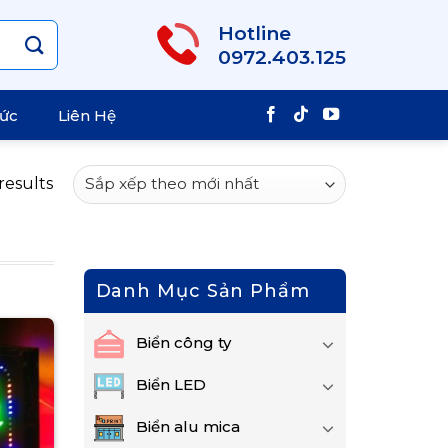
Hotline
0972.403.125
Tức
Liên Hệ
results
Danh Mục Sản Phẩm
Biển công ty
Biển LED
Biển alu mica