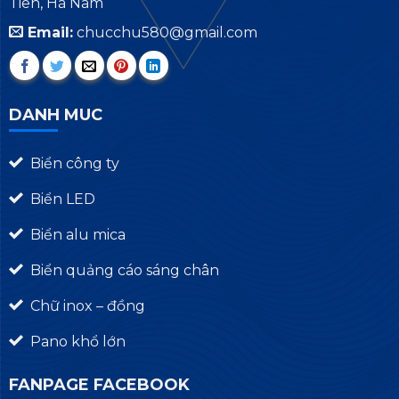
Tiên, Hà Nam
Email:
chucchu580@gmail.com
DANH MUC
Biển công ty
Biển LED
Biển alu mica
Biển quảng cáo sáng chân
Chữ inox – đồng
Pano khổ lớn
FANPAGE FACEBOOK