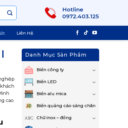
Hotline
0972.403.125
Tức
Liên Hệ
 |
Danh Mục Sản Phẩm
Biển công ty
nghiệp
Biển LED
 khách
Minh
Biển alu mica
ng cao
Biển quảng cáo sáng chân
Chữ inox – đồng
u