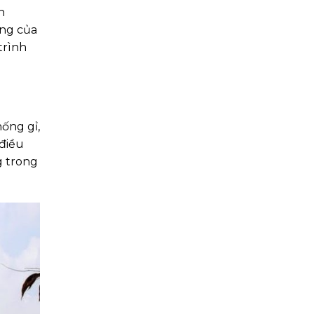
n
ông của
trình
ống gỉ,
 điều
g trong