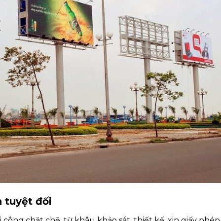
 tuyệt đối
ông chặt chẽ, từ khâu khảo sát, thiết kế, xin giấy phé