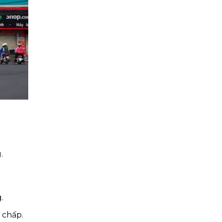
.
.
 chấp.