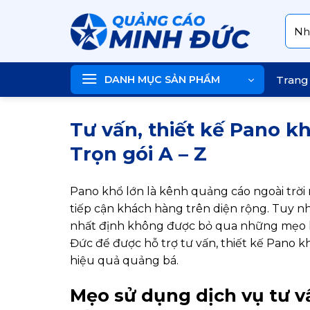
Skip
Tìm
to
kiếm
content
DANH MỤC SẢN PHẨM
Trang
Tư vấn, thiết kế Pano kh
Trọn gói A – Z
Pano khổ lớn là kênh quảng cáo ngoài trờ
tiếp cận khách hàng trên diện rộng. Tuy 
nhất định không được bỏ qua những mẹo h
Đức để được hỗ trợ tư vấn, thiết kế Pano kh
hiệu quả quảng bá.
Mẹo sử dụng dịch vụ tư vấ