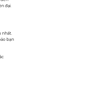
n đại.
 nhất.
bảo bạn
ác