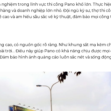
nghiệm trong lĩnh vực thi công Pano khổ lớn. Thực hiệ
àng và doanh nghiệp lớn nhỏ. Đội ngũ kỹ sư, thợ thi c
ề cao và am hiểu sâu sắc về kỹ thuật, đảm bảo mọi công 
ợng cao, có nguồn gốc rõ ràng. Như khung sắt mạ kẽm ch
oài trời… Điều này giúp Pano có khả năng chịu được mọi
u. Đảm bảo hình ảnh quảng cáo luôn sắc nét và sống độn