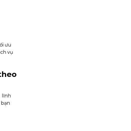
ối ưu
ịch vụ
theo
 lĩnh
o bạn