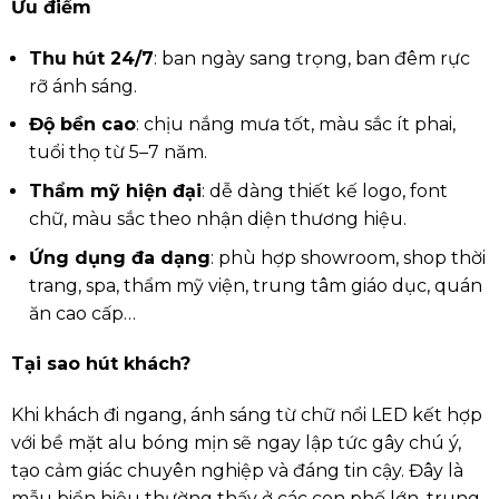
Ưu điểm
Thu hút 24/7
: ban ngày sang trọng, ban đêm rực
rỡ ánh sáng.
Độ bền cao
: chịu nắng mưa tốt, màu sắc ít phai,
tuổi thọ từ 5–7 năm.
Thẩm mỹ hiện đại
: dễ dàng thiết kế logo, font
chữ, màu sắc theo nhận diện thương hiệu.
Ứng dụng đa dạng
: phù hợp showroom, shop thời
trang, spa, thẩm mỹ viện, trung tâm giáo dục, quán
ăn cao cấp…
Tại sao hút khách?
Khi khách đi ngang, ánh sáng từ chữ nổi LED kết hợp
với bề mặt alu bóng mịn sẽ ngay lập tức gây chú ý,
tạo cảm giác chuyên nghiệp và đáng tin cậy. Đây là
mẫu biển hiệu thường thấy ở các con phố lớn, trung