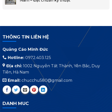
Nam – Đạt chuẩn kỹ thuật
THÔNG TIN LIÊN HỆ
Quảng Cáo Minh Đức
Hotline:
0972.403.125
Địa chỉ:
1002 Nguyễn Tất Thành, Yên Bắc, Duy
Tiên, Hà Nam
Email:
chucchu580@gmail.com
DANH MUC