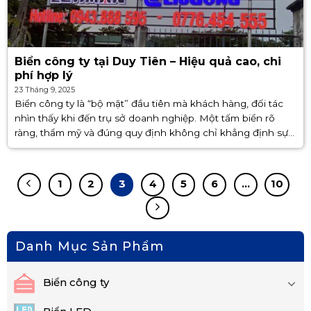
Biển công ty tại Duy Tiên – Hiệu quả cao, chi
phí hợp lý
23 Tháng 9, 2025
Biển công ty là “bộ mặt” đầu tiên mà khách hàng, đối tác
nhìn thấy khi đến trụ sở doanh nghiệp. Một tấm biển rõ
ràng, thẩm mỹ và đúng quy định không chỉ khẳng định sự
chuyên nghiệp mà [...]
1
2
3
4
5
6
…
10
Danh Mục Sản Phẩm
Biển công ty