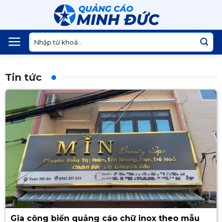
Skip
to
content
Tìm
kiếm:
Tin tức
Gia công biển quảng cáo chữ inox theo mẫu