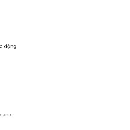
ác động
 pano.