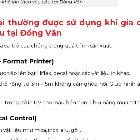
 khổ lớn theo yêu cầu tại Đồng Văn
ại thường được sử dụng khi gia 
u tại Đồng Văn
à vai trò của chúng trong quá trình sản xuất:
e Format Printer)
ực tiếp lên bạt Hiflex, decal hoặc các vật liệu in khác.
n khổ rộng từ 3m – 5m không cần ghép nối. Giúp hình ả
 UV – trong đó in UV cho màu bền hơn. Chịu nắng mưa tốt 
al Control)
n vật liệu như mica, inox, alu, gỗ…