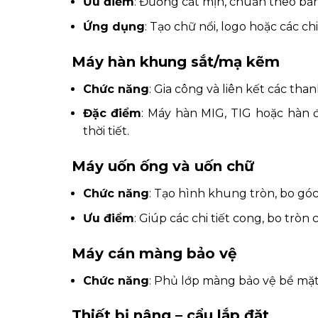
Ưu điểm
: Đường cắt mịn, chuẩn theo bản v
Ứng dụng
: Tạo chữ nổi, logo hoặc các chi
Máy hàn khung sắt/mạ kẽm
Chức năng
: Gia công và liên kết các tha
Đặc điểm
: Máy hàn MIG, TIG hoặc hàn đ
thời tiết.
Máy uốn ống và uốn chữ
Chức năng
: Tạo hình khung tròn, bo góc
Ưu điểm
: Giúp các chi tiết cong, bo tròn
Máy cán màng bảo vệ
Chức năng
: Phủ lớp màng bảo vệ bề mặt 
Thiết bị nâng – cẩu lắp đặt