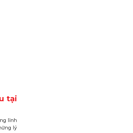
 tại
ong lĩnh
hững lý