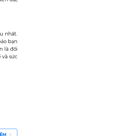
u nhất.
bảo bạn
 là đối
ế và sức
HÊM