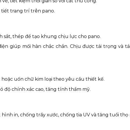
ẽ, tiết kiệm thời gian so với cắt thủ công.
 tiết trang trí trên pano.
nh sắt, thép để tạo khung chịu lực cho pano.
iện giúp mối hàn chắc chắn. Chịu được tải trọng và t
 hoặc uốn chữ kim loại theo yêu cầu thiết kế.
 có độ chính xác cao, tăng tính thẩm mỹ.
hình in, chống trầy xước, chống tia UV và tăng tuổi thọ