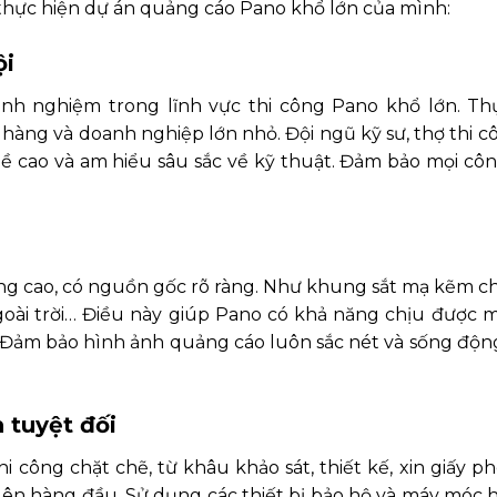
hực hiện dự án quảng cáo Pano khổ lớn của mình:
ội
h nghiệm trong lĩnh vực thi công Pano khổ lớn. Th
àng và doanh nghiệp lớn nhỏ. Đội ngũ kỹ sư, thợ thi c
hề cao và am hiểu sâu sắc về kỹ thuật. Đảm bảo mọi côn
ượng cao, có nguồn gốc rõ ràng. Như khung sắt mạ kẽm ch
goài trời… Điều này giúp Pano có khả năng chịu được m
u. Đảm bảo hình ảnh quảng cáo luôn sắc nét và sống độn
 tuyệt đối
công chặt chẽ, từ khâu khảo sát, thiết kế, xin giấy p
 lên hàng đầu. Sử dụng các thiết bị bảo hộ và máy móc h