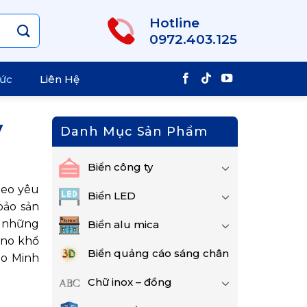
Hotline
0972.403.125
Tức
Liên Hệ
y
Danh Mục Sản Phẩm
Biển công ty
heo yêu
Biển LED
bảo sản
c những
Biển alu mica
ano khổ
Biển quảng cáo sáng chân
áo Minh
Chữ inox – đồng