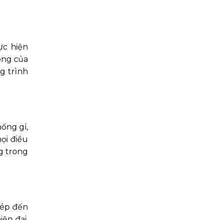
ực hiện
ông của
g trình
ống gỉ,
ọi điều
g trong
hép đến
iện đại,