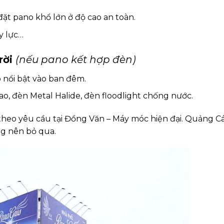
ặt pano khổ lớn ở độ cao an toàn.
y lực…
rời
(nếu pano kết hợp đèn)
 nổi bật vào ban đêm.
ao, đèn Metal Halide, đèn floodlight chống nước.
theo yêu cầu tại Đồng Văn – Máy móc hiện đại. Quảng C
ng nên bỏ qua.