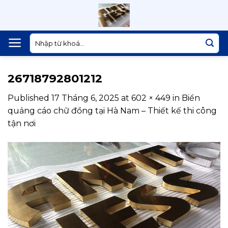
Skip
to
content
Tìm
kiếm:
26718792801212
Published
17 Tháng 6, 2025
at
602 × 449
in
Biển
quảng cáo chữ đồng tại Hà Nam – Thiết kế thi công
tận nơi