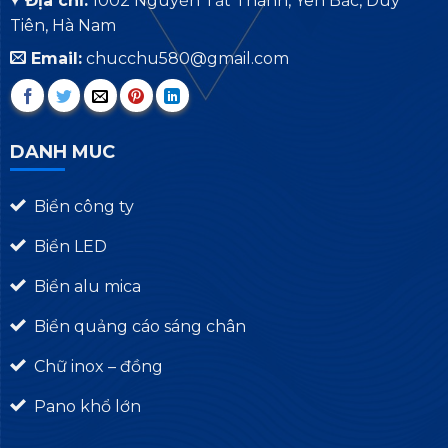
Địa chỉ:
1002 Nguyễn Tất Thành, Yên Bắc, Duy
Tiên, Hà Nam
Email:
chucchu580@gmail.com
DANH MUC
Biển công ty
Biển LED
Biển alu mica
Biển quảng cáo sáng chân
Chữ inox – đồng
Pano khổ lớn