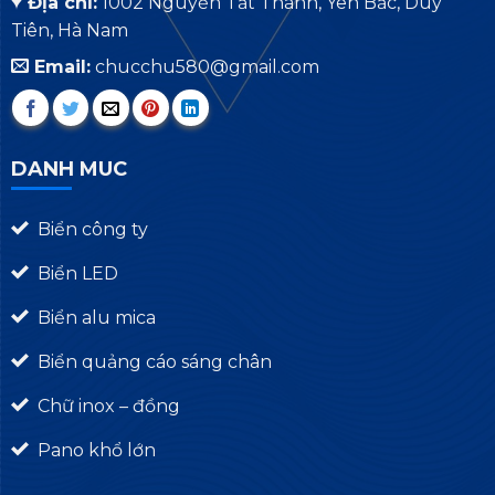
Địa chỉ:
1002 Nguyễn Tất Thành, Yên Bắc, Duy
Tiên, Hà Nam
Email:
chucchu580@gmail.com
DANH MUC
Biển công ty
Biển LED
Biển alu mica
Biển quảng cáo sáng chân
Chữ inox – đồng
Pano khổ lớn