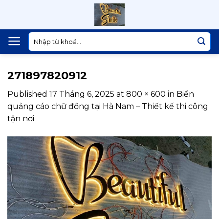
Skip
to
content
Tìm
kiếm:
271897820912
Published
17 Tháng 6, 2025
at
800 × 600
in
Biển
quảng cáo chữ đồng tại Hà Nam – Thiết kế thi công
tận nơi