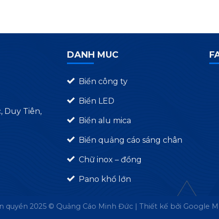
DANH MUC
F
Biển công ty
Biển LED
 Duy Tiên,
Biển alu mica
Biển quảng cáo sáng chân
Chữ inox – đồng
Pano khổ lớn
n quyền 2025 © Quảng Cáo Minh Đức | Thiết kế bởi
Google M