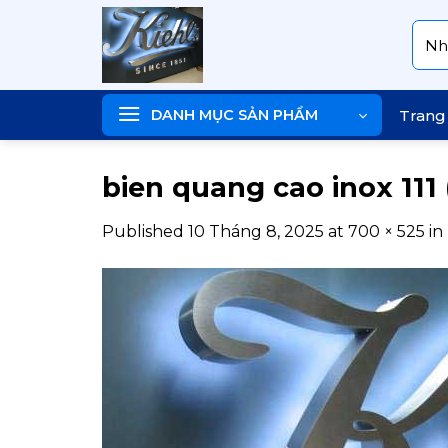
Skip
Tìm
to
kiếm
content
DANH MỤC SẢN PHẨM
Trang
bien quang cao inox 111 
Published
10 Tháng 8, 2025
at
700 × 525
in