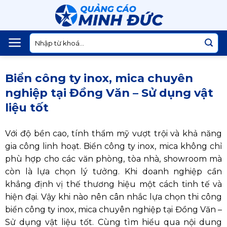
Skip
to
content
Tìm
kiếm:
Biển công ty inox, mica chuyên
nghiệp tại Đồng Văn – Sử dụng vật
liệu tốt
Với độ bền cao, tính thẩm mỹ vượt trội và khả năng
gia công linh hoạt. Biển công ty inox, mica không chỉ
phù hợp cho các văn phòng, tòa nhà, showroom mà
còn là lựa chọn lý tưởng. Khi doanh nghiệp cần
khẳng định vị thế thương hiệu một cách tinh tế và
hiện đại. Vậy khi nào nên cân nhắc lựa chọn thi công
biển công ty inox, mica chuyên nghiệp tại Đồng Văn –
Sử dụng vật liệu tốt. Cùng tìm hiểu qua nội dung