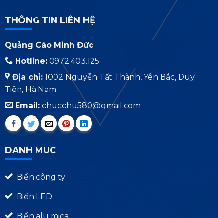
THÔNG TIN LIÊN HỆ
Quảng Cáo Minh Đức
Hotline:
0972.403.125
Địa chỉ:
1002 Nguyễn Tất Thành, Yên Bắc, Duy
Tiên, Hà Nam
Email:
chucchu580@gmail.com
DANH MUC
Biển công ty
Biển LED
Biển alu mica