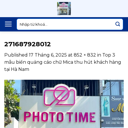
Skip
to
content
Tìm
kiếm:
271687928012
Published
17 Tháng 6, 2025
at
852 × 832
in
Top 3
mẫu biển quảng cáo chữ Mica thu hút khách hàng
tại Hà Nam