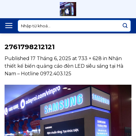
Skip
to
content
Tìm
kiếm:
2761798212121
Published
17 Tháng 6, 2025
at
733 × 628
in
Nhận
thiết kế biển quảng cáo đèn LED siêu sáng tại Hà
Nam – Hotline 0972.403.125