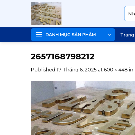
Skip
Tìm
to
kiếm
content
DANH MỤC SẢN PHẨM
Trang
2657168798212
Published
17 Tháng 6, 2025
at
600 × 448
in