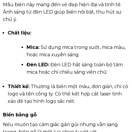
Mẫu biển này mang đến vẻ đẹp hiện đại và tinh tế.
Ánh sáng từ đèn LED giúp biển nổi bật, thu hút sự
chú ý.
Chất liệu:
Mica:
Sử dụng mica trong suốt, mica màu,
hoặc mica xuyên sáng.
Đèn LED:
Đèn LED hắt sáng toàn bộ tấm
mica hoặc chỉ chiếu sáng viền chữ.
Thiết kế:
Thường là biển một màu, đơn giản, chỉ có
logo và tên công ty. Có thể kết hợp cắt laser tinh
xảo để tạo hình logo sắc nét.
Biển bằng gỗ
Nếu muốn tạo cảm giác gần gũi nhưng vẫn sang
trọng, biển gỗ là một lựa chọn tuyệt vời.