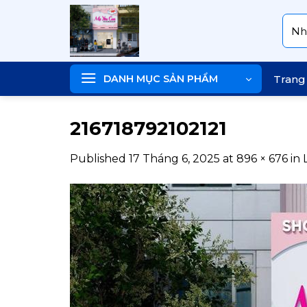
Skip
Tìm
to
kiếm
content
DANH MỤC SẢN PHẨM
Trang
216718792102121
Published
17 Tháng 6, 2025
at
896 × 676
in