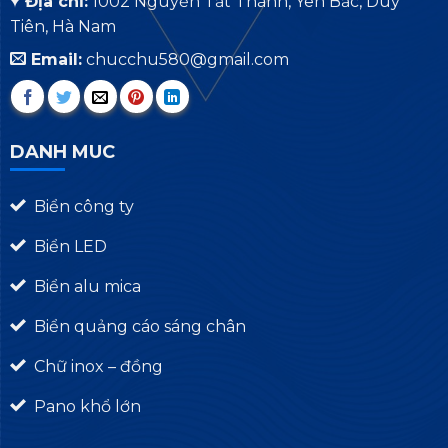
Địa chỉ:
1002 Nguyễn Tất Thành, Yên Bắc, Duy
Tiên, Hà Nam
Email:
chucchu580@gmail.com
DANH MUC
Biển công ty
Biển LED
Biển alu mica
Biển quảng cáo sáng chân
Chữ inox – đồng
Pano khổ lớn