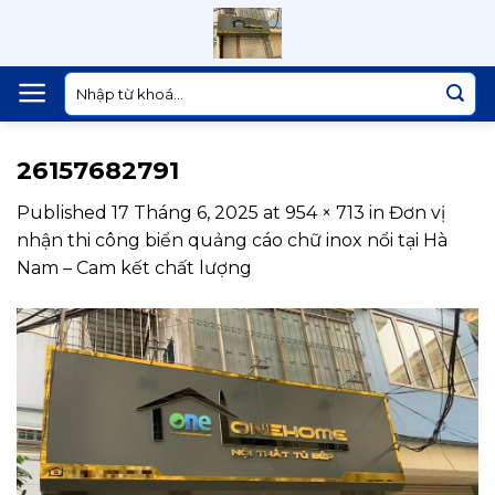
Skip
to
content
Tìm
kiếm:
26157682791
Published
17 Tháng 6, 2025
at
954 × 713
in
Đơn vị
nhận thi công biển quảng cáo chữ inox nổi tại Hà
Nam – Cam kết chất lượng