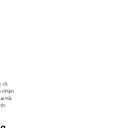
c rõ
g nhận
ại Hà
anh
ng