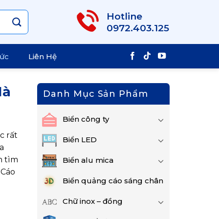
Hotline
0972.403.125
Tức
Liên Hệ
Hà
Danh Mục Sản Phẩm
Biển công ty
c rất
Biển LED
a
n tìm
Biển alu mica
 Cáo
Biển quảng cáo sáng chân
Chữ inox – đồng