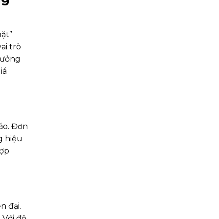
ặt”
ai trò
tưởng
iá
áo. Đơn
g hiệu
hợp
n đại.
 Với độ