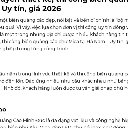
Uy tín, giá 2026
ột biển quảng cáo đẹp, nổi bật và bền bỉ chính là “bộ m
uả. Vì vậy, việc lựa chọn đơn vị thi công uy tín đóng v
à một trong những địa chỉ được nhiều khách hàng tin 
thi công biển quảng cáo chữ Mica tại Hà Nam – Uy tín, g
nghiệp trong từng công trình.
 năm trong lĩnh vực thiết kế và thi công biển quảng c
nhỏ đến lớn. Đáp ứng nhiều nhu cầu khác nhau như bản
o… Nhờ đó, khách hàng luôn được tư vấn giải pháp phù 
ao
ng Cáo Minh Đức là đa dạng vật liệu và công nghệ hiệ
i biển như Alu, Mica, đèn LED, chữ nổi inox, chữ đồng…