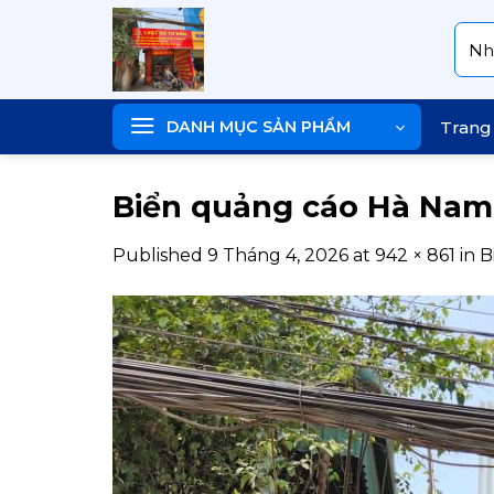
Skip
Tìm
to
kiếm
content
DANH MỤC SẢN PHẨM
Trang
Biển quảng cáo Hà Nam
Published
9 Tháng 4, 2026
at
942 × 861
in
B