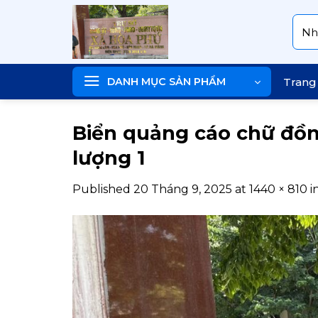
Skip
Tìm
to
kiếm
content
DANH MỤC SẢN PHẨM
Trang
Biển quảng cáo chữ đồng
lượng 1
Published
20 Tháng 9, 2025
at
1440 × 810
i