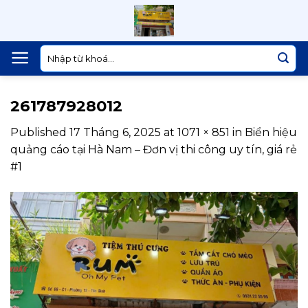
Skip
to
content
Tìm
kiếm:
261787928012
Published
17 Tháng 6, 2025
at
1071 × 851
in
Biển hiệu
quảng cáo tại Hà Nam – Đơn vị thi công uy tín, giá rẻ
#1