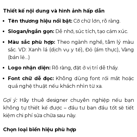
Thiết kế nội dung và hình ảnh hấp dẫn
Tên thương hiệu nổi bật:
Cỡ chữ lớn, rõ ràng.
Slogan/ngắn gọn:
Dễ nhớ, súc tích, tạo cảm xúc.
Màu sắc phù hợp:
Theo ngành nghề, tâm lý màu
sắc. VD: Xanh lá (dịch vụ y tế), Đỏ (ẩm thực), Vàng
(bán lẻ…)
Logo nhận diện:
Rõ ràng, đặt ở vị trí dễ thấy.
Font chữ dễ đọc:
Không dùng font rối mắt hoặc
quá nghệ thuật nếu khách nhìn từ xa.
Gợi ý:
Hãy thuê designer chuyên nghiệp nếu bạn
không tự thiết kế được – đầu tư ban đầu tốt sẽ tiết
kiệm chi phí sửa chữa sau này.
Chọn loại biển hiệu phù hợp