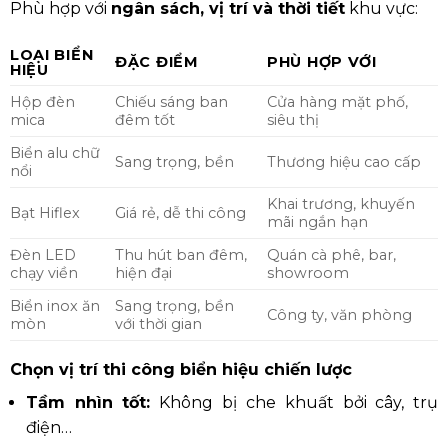
Phù hợp với
ngân sách, vị trí và thời tiết
khu vực:
LOẠI BIỂN
ĐẶC ĐIỂM
PHÙ HỢP VỚI
HIỆU
Hộp đèn
Chiếu sáng ban
Cửa hàng mặt phố,
mica
đêm tốt
siêu thị
Biển alu chữ
Sang trọng, bền
Thương hiệu cao cấp
nổi
Khai trương, khuyến
Bạt Hiflex
Giá rẻ, dễ thi công
mãi ngắn hạn
Đèn LED
Thu hút ban đêm,
Quán cà phê, bar,
chạy viền
hiện đại
showroom
Biển inox ăn
Sang trọng, bền
Công ty, văn phòng
mòn
với thời gian
Chọn vị trí thi công biển hiệu chiến lược
Tầm nhìn tốt:
Không bị che khuất bởi cây, trụ
điện…