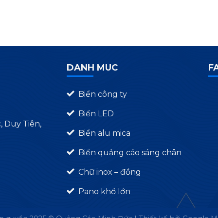
DANH MUC
F
Biển công ty
Biển LED
 Duy Tiên,
Biển alu mica
Biển quảng cáo sáng chân
Chữ inox – đồng
Pano khổ lớn