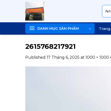
Skip
Tìm
to
kiếm
content
DANH MỤC SẢN PHẨM
Trang
2615768217921
Published
17 Tháng 6, 2025
at
1000 × 1000