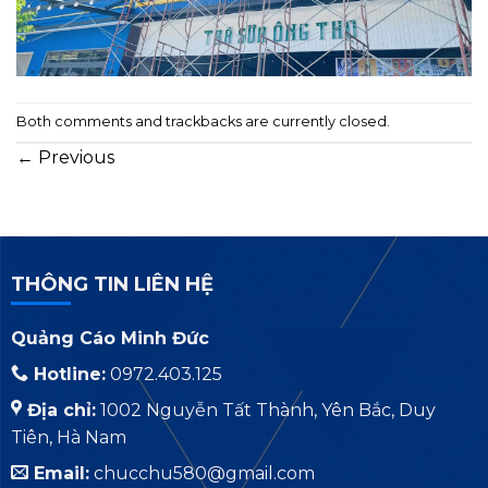
Both comments and trackbacks are currently closed.
←
Previous
THÔNG TIN LIÊN HỆ
Quảng Cáo Minh Đức
Hotline:
0972.403.125
Địa chỉ:
1002 Nguyễn Tất Thành, Yên Bắc, Duy
Tiên, Hà Nam
Email:
chucchu580@gmail.com